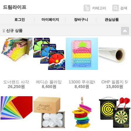
드림라이프
카테고리
검색
로그인
마이페이지
장바구니
관심상품
신규 상품
도너랜드 사각모양 수수깡 벌크형 (300P)
에디슨 플라잉 디스크볼 LED 색상랜덤
13000 푸쉬팝버블 파인애플 노트
OHP 필름지 5마 
26,250원
8,400원
8,450원
15,800원