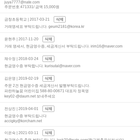
juya7777@nate.com
주문번호:471331/ 금액 15,000원
금창초등학교
| 2017-03-21
삭제
거래명세표 부탁드립니다. geum2181@korea.kr
윤현주
| 2017-11-20
삭제
거래 명세서, 현금영수증, 세금계산서 부탁드립니다. irim16@naver.com
채수정
| 2018-03-24
삭제
현금영수증 부탁합니다. kurisutal@naver.com
김은영
| 2019-02-19
삭제
주문 2건 현금영수증 세금계산서 발행부탁드립니다.
파란하늘꿈 어린이집 588-80-00671 대표자 정옥영
key02-@daum.net 보내주세요
전상진
| 2019-04-01
삭제
현금영수증 부탁드립니다
accigky@korcham.net
이은숙
| 2021-03-11
삭제
현금영수증 출력 부탁드립니다. lesk70@nate.com(학교제출용이라서요)