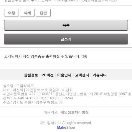
수정
삭제
답변
목록
글쓰기
고객님께서 직접 영수증을 출력하실 수 있습니다.
(16)
상점정보
PC버젼
이용안내
고객센터
커뮤니티
상호명 : 드림라이프
대표 : 이진화 | 개인정보 보호 책임자 : 이진화
사업자등록번호 :422-11-00827 | 통신판매업신고번호 : 제 2018-수원영통-0067 호
전화 : 070-4814-1829 | 팩스 : 031-233-9243
주소 : 경기도 수원시 영통구 매봉로 31
이용약관
|
개인정보처리방침
ⓒ드림라이프 All rights reserved.
Make
Shop