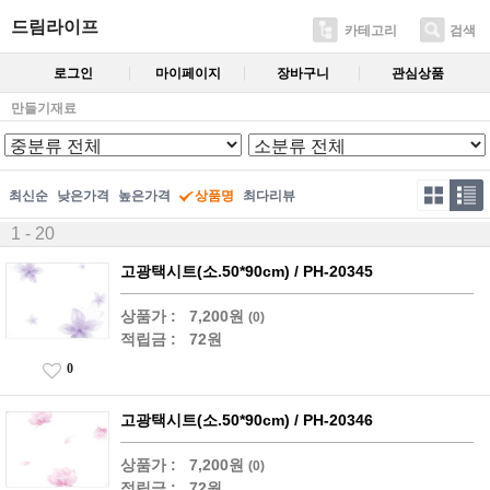
드림라이프
카테고리
검색
로그인
마이페이지
장바구니
관심상품
만들기재료
최신순
낮은가격
높은가격
상품명
최다리뷰
1 - 20
고광택시트(소.50*90cm) / PH-20345
상품가 :
7,200원
(0)
적립금 :
72원
0
고광택시트(소.50*90cm) / PH-20346
상품가 :
7,200원
(0)
적립금 :
72원